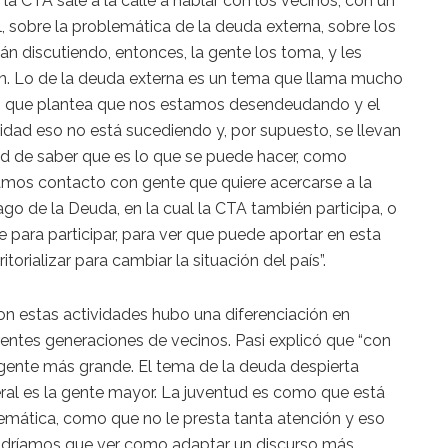
 la CTA sale a la calle a hablar con los vecinos, con un
l, sobre la problemática de la deuda externa, sobre los
án discutiendo, entonces, la gente los toma, y les
tan. Lo de la deuda externa es un tema que llama mucho
so que plantea que nos estamos desendeudando y el
lidad eso no está sucediendo y, por supuesto, se llevan
d de saber que es lo que se puede hacer, como
mos contacto con gente que quiere acercarse a la
o de la Deuda, en la cual la CTA también participa, o
te para participar, para ver que puede aportar en esta
orializar para cambiar la situación del país”.
on estas actividades hubo una diferenciación en
entes generaciones de vecinos. Pasi explicó que “con
 gente más grande. El tema de la deuda despierta
eral es la gente mayor. La juventud es como que está
emática, como que no le presta tanta atención y eso
Tendríamos que ver como adaptar un discurso más