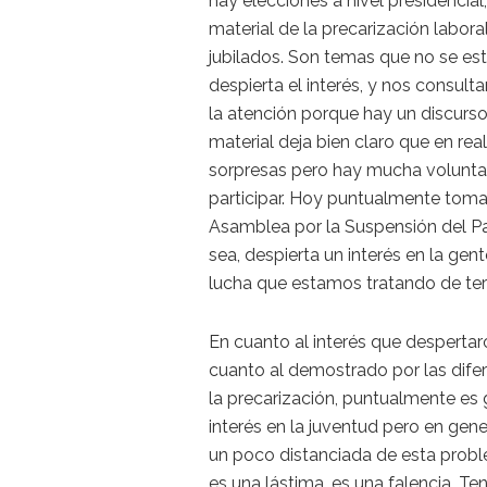
hay elecciones a nivel presidencial,
material de la precarización labora
jubilados. Son temas que no se est
despierta el interés, y nos consul
la atención porque hay un discur
material deja bien claro que en rea
sorpresas pero hay mucha volunta
participar. Hoy puntualmente toma
Asamblea por la Suspensión del Pag
sea, despierta un interés en la gen
lucha que estamos tratando de territ
En cuanto al interés que despertar
cuanto al demostrado por las difer
la precarización, puntualmente es
interés en la juventud pero en gen
un poco distanciada de esta probl
es una lástima, es una falencia. 