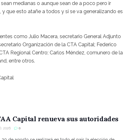
 sean medianas o aunque sean de a poco pero ir
 y que esto atañe a todos y si se va generalizando es
erentes como Julio Macera, secretario General Adjunto
secretario Organización de la CTA Capital; Federico
o CTA Regional Centro; Carlos Méndez, comunero de la
nd, entre otros.
apital
AA Capital renueva sus autoridades
, 2026
0
s 20 de agosto se realizará en todo el país la elección de