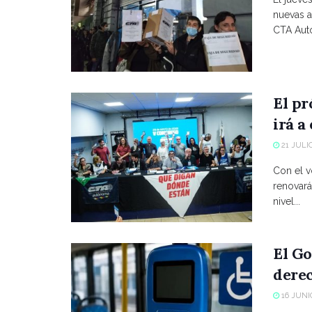
nuevas a
CTA Autó
El p
irá a
21 JULIO
Con el vo
renovará
nivel...
El Go
derec
16 JUNIO