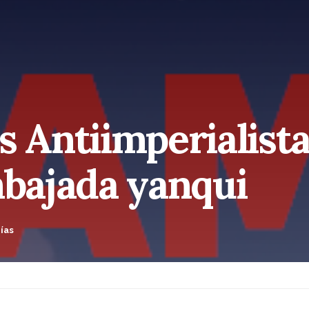
Antiimperialist
mbajada yanqui
ías