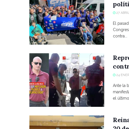
polít
27 ABRIL
El pasad
Congreso
contra...
Repre
contr
24 ENER
Ante la 
manifest
el último
Reina
20 de