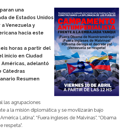
eparan una
jada de Estados Unidos
 a Venezuela y
ericana hacia este
is horas a partir del
l inicio en Ciudad
s Américas, adelantó
e Cátedras
emanario Resumen
al las agrupaciones
te a la misión diplomática y se movilizarán bajo
 América Latina”, “Fuera ingleses de Malvinas”, “Obama
e respeta”.