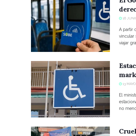
El Go
derec
16 JUNIO
A partir
vincular
viajar grat
Estac
marke
13 MAYO,
El minist
estacio
no menci
Crue